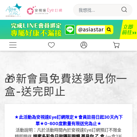
🎁新會員免費送夢見你一
盒-送完即止
★此活動為安視達Eye訂網限定★會員註冊日起30天內下
單★0-600度數量有限送完為止★
活動說明：凡於活動時間內於安視達Eye訂網預訂不限金
額即贈送
媞蜜多
彩色日拋隱形眼鏡 夢見你 乙 盒
(一盒2片