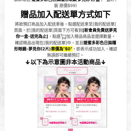
裝 原價$99)
贈品加入配送單方式如下
將欲預訂商品加入配送車後，點選配送車至[我的配送單]
頁面。於[我的配送單]頁面下方可看到
[新會員免費送夢見
你一盒-送完為止]
，點選
加入贈品商品並選擇數量。
確認贈品出現在[我的配送單]中，並且
媞蜜多
彩色日拋隱
形眼鏡-夢見你
(2片)
單價為”$0”
，即表示成功加入，確認
無誤即可繼續預訂。
↓以下為示意圖非本活動商品↓