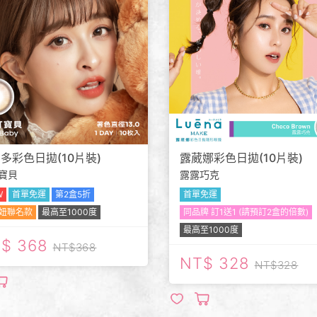
多彩色日拋(10片裝)
露葳娜彩色日拋(10片裝)
寶貝
露露巧克
W
首單免運
第2盒5折
首單免運
妞聯名款
最高至1000度
同品牌 訂1送1 (請預訂2盒的倍數)
最高至1000度
368
368
328
328