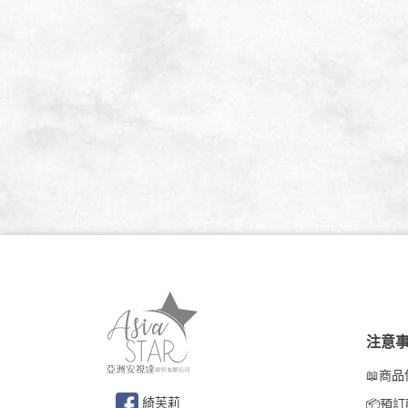
注意
📖商
綺芙莉
📦預