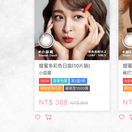
媞蜜多彩色日拋(10片裝)
媞蜜
小惡魔
蘇打
ＮEW
首單免運
第2盒5折
ＮE
薛妞妞聯名款
最高至1000度
薛妞
368
368