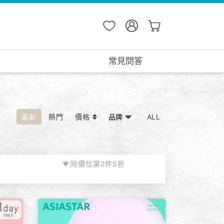
常見問答
最新
熱門
價格
ALL
💗同價位第2件5折