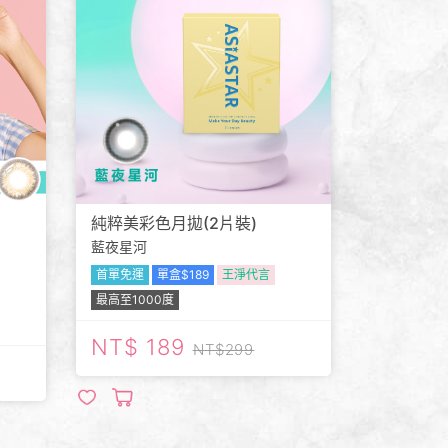
純粹美彩色月拋(2片裝)
藍夜星河
首單免運
單盒$189
王淨代言
最高至1000度
189
299