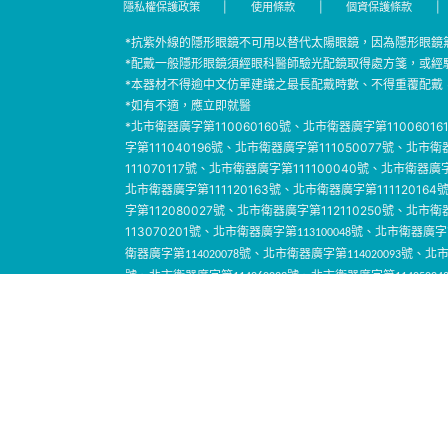
隱私權保護政策
|
使用條款
|
個資保護條款
|
*抗紫外線的隱形眼鏡不可用以替代太陽眼鏡，因為隱形眼鏡
*配戴一般隱形眼鏡須經眼科醫師驗光配鏡取得處方箋，或經
*本器材不得逾中文仿單建議之最長配戴時數、不得重覆配戴
*如有不適，應立即就醫
*北市衛器廣字第110060160號、北市衛器廣字第1100601
字第111040196號、北市衛器廣字第111050077號、北市衛
111070117號、北市衛器廣字第111100040號、北市衛器廣字
北市衛器廣字第111120163號、北市衛器廣字第11112016
字第112080027號、北市衛器廣字第112110250號、北市
113070201號、
北市衛器廣字第113100048號、北市衛器廣字第
衛器廣字第114020078號、北市衛器廣字第114020093號、北市
號、北市衛器廣字第114060023號、北市衛器廣字第11405004
第114110151號/北市衛器廣字第114120066號/北市衛器廣字
*選購前應先至眼科醫療院所或驗光所驗配，依產品說明書正
*露葳娜彩色日拋隱形眼鏡 衛部醫器製字第004615號/露葳
005210號/綺芙莉水潤日拋隱形眼鏡 衛部醫器製字第0054
006232號/優潤日拋隱形眼鏡 衛部醫器製字第006976號
008005號/目荻彩色日拋隱形眼鏡 衛部醫器製字第00829
第006873號/純粹美日拋隱形眼鏡 衛部醫器製字第005841