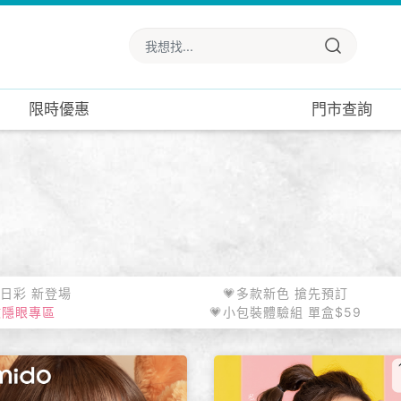
限時優惠
門市查詢
列日彩 新登場
💗多款新色 搶先預訂
數隱眼專區
💗小包裝體驗組 單盒$59