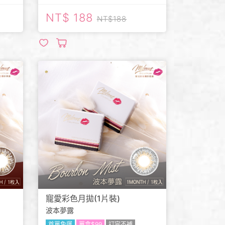
188
188
寵愛彩色月拋(1片裝)
波本夢露
首單免運
單盒$99
訂完不補