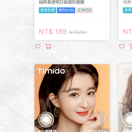
純粹美透明日拋隱形眼鏡
10
首單免運
單件$189
王淨代言
首單
189
299