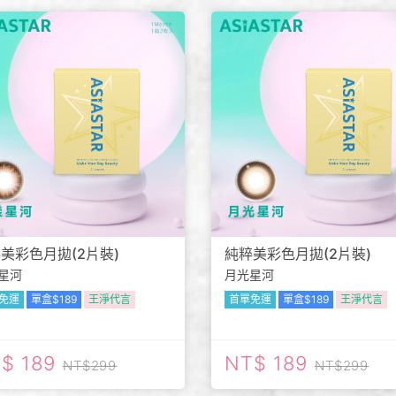
美彩色月拋(2片裝)
純粹美彩色月拋(2片裝)
星河
月光星河
免運
單盒$189
王淨代言
首單免運
單盒$189
王淨代言
189
189
299
299