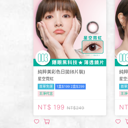
純粹美彩色日拋(6片裝)
純粹
星空霓虹
星空
首單免運
1盒$199 2盒$299
首單
王淨代言
王淨
199
249