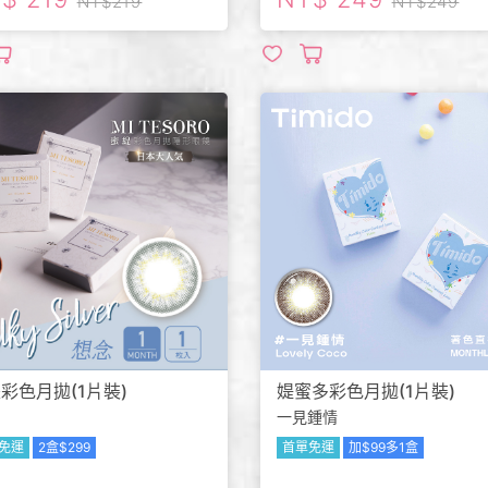
219
249
彩色月拋(1片裝)
媞蜜多彩色月拋(1片裝)
一見鍾情
免運
2盒$299
首單免運
加$99多1盒