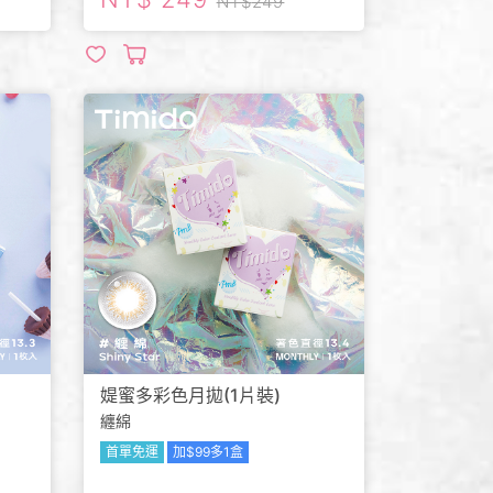
249
媞蜜多彩色月拋(1片裝)
纏綿
首單免運
加$99多1盒