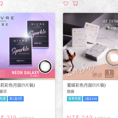
莉彩色月拋(1片裝)
蜜緹彩色月拋(1片裝)
銀河
戀曲
免運
第2盒5折
首單免運
2盒$299
219
249