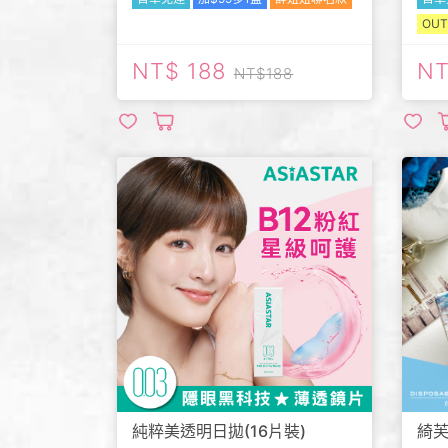
OUT
188
188
純粹美透明日拋(16片裝)
綺芙