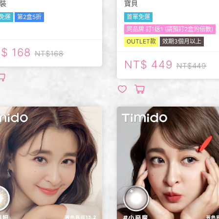
片裝
寶貝
免運
第2盒5折
首單免運
同品牌 訂1送1 (請預訂2盒的倍數)
OUTLET款
效期3個月以上
168
168
449
449