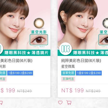
美彩色日拋(6片裝)
純粹美彩色日拋(6片裝)
光影
星空微風
免運
1盒$199 2盒$299
首單免運
1盒$199 2盒$299
代言
王淨代言
199
199
249
249