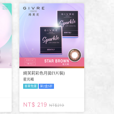
綺芙莉彩色月拋(1片裝)
星光褐
首單免運
第2盒5折
219
219