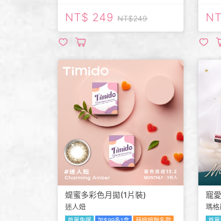
249
249
媞蜜多彩色月拋(1片裝)
寵愛
迷人妞
瑪格
首單免運
加$99多1盒
薛妞妞聯名款
首單