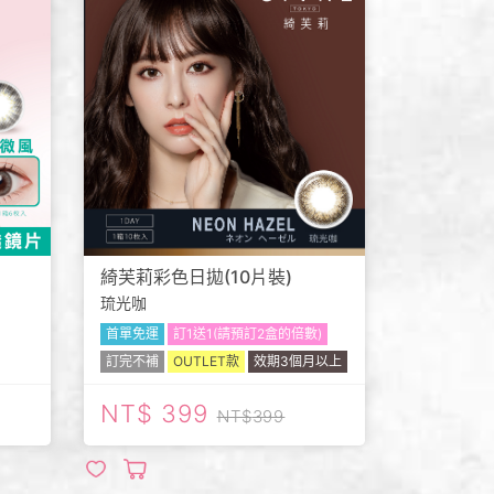
綺芙莉彩色日拋(10片裝)
琉光咖
首單免運
訂1送1(請預訂2盒的倍數)
訂完不補
OUTLET款
效期3個月以上
399
399