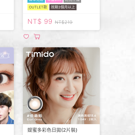
OUTLET款
效期3個月以上
99
219
媞蜜多彩色日拋(2片裝)