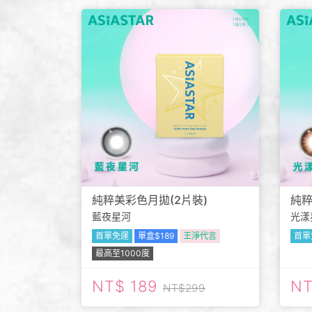
純粹美彩色月拋(2片裝)
純粹
藍夜星河
光漾
首單免運
單盒$189
王淨代言
首單
最高至1000度
189
299