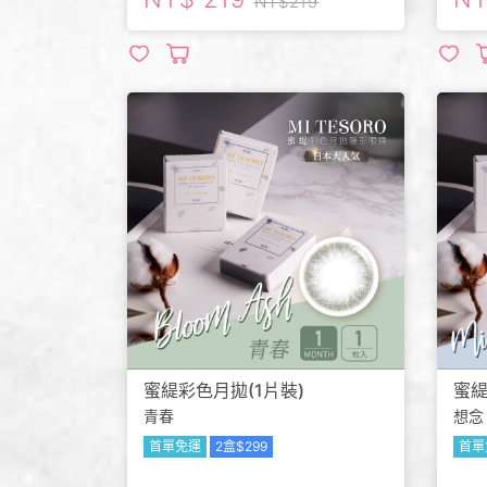
219
蜜緹彩色月拋(1片裝)
蜜緹
青春
想念
首單免運
2盒$299
首單