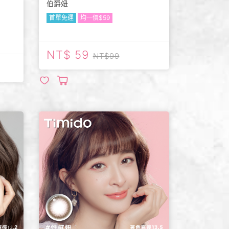
伯爵妞
首單免運
均一價$59
59
99