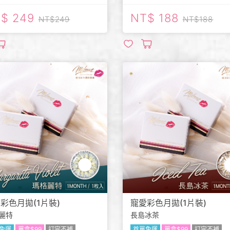
249
188
249
188
彩色月拋(1片裝)
寵愛彩色月拋(1片裝)
麗特
長島冰茶
免運
單盒$99
訂完不補
首單免運
單盒$99
訂完不補