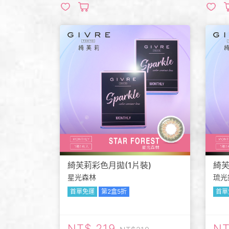
綺芙莉彩色月拋(1片裝)
綺芙
星光森林
琉光
首單免運
第2盒5折
首單
219