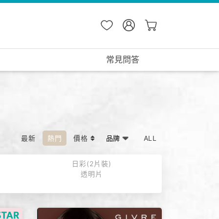
常見問答
最新
熱門
價格
ALL
日彩(2片裝)
透明片