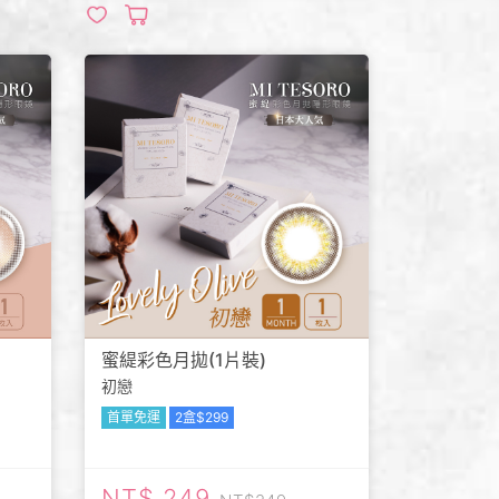
蜜緹彩色月拋(1片裝)
初戀
首單免運
2盒$299
249