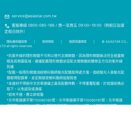
service@asiastar.com.tw
客服專線 0800-085-188 / 周一至周五 09:00~18:00（例假日及國
定假日除外）
隱私權保護政策
|
使用條款
|
個資保護條款
|
© ASIASTAR CO.,
LTD all rights reserved.
*抗紫外線的隱形眼鏡不可用以替代太陽眼鏡，因為隱形眼鏡無法完全遮蓋眼
睛及其周圍區域，建議配戴隱形眼鏡並搭配太陽眼鏡給雙眼全方位的紫外線
防護
*配戴一般隱形眼鏡須經眼科醫師驗光配鏡取得處方箋，或經驗光人員驗光配
鏡取得配鏡單，並定期接受眼科醫師追蹤檢查
*本器材不得逾中文仿單建議之最長配戴時數、不得重覆配戴，於就寢前務必
取下，以免感染或潰瘍
*如有不適，應立即就醫
*北市衛器廣字第110060160號、北市衛器廣字第110060161號、北市衛器
廣字第110070114號、北市衛器廣字第110070115號、北市衛器廣字第
110110015號、北市衛器廣字第111040195號、北市衛器廣字第111040196
號、北市衛器廣字第111050077號、北市衛器廣字第111070107號、北市衛
器廣字第111070106號、北市衛器廣字第111070116號、北市衛器廣字第
111070108號、北市衛器廣字第111070117號、北市衛器廣字第111100040