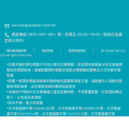
service@asiastar.com.tw
客服專線 0800-085-188 / 周一至周五 09:00~18:00（例假日及國
定假日除外）
隱私權保護政策
|
使用條款
|
個資保護條款
|
© ASIASTAR CO.,
LTD all rights reserved.
*抗紫外線的隱形眼鏡不可用以替代太陽眼鏡，因為隱形眼鏡無法完全遮蓋眼
睛及其周圍區域，建議配戴隱形眼鏡並搭配太陽眼鏡給雙眼全方位的紫外線
防護
*配戴一般隱形眼鏡須經眼科醫師驗光配鏡取得處方箋，或經驗光人員驗光配
鏡取得配鏡單，並定期接受眼科醫師追蹤檢查
*本器材不得逾中文仿單建議之最長配戴時數、不得重覆配戴，於就寢前務必
取下，以免感染或潰瘍
*如有不適，應立即就醫
*北市衛器廣字第110060160號、北市衛器廣字第110060161號、北市衛器
廣字第110070114號、北市衛器廣字第110070115號、北市衛器廣字第
110110015號、北市衛器廣字第111040195號、北市衛器廣字第111040196
號、北市衛器廣字第111050077號、北市衛器廣字第111070107號、北市衛