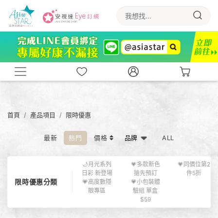
首頁
產品項目
限時優惠
最新
熱門
價格
ALL
🌙月光系列
💗多款新色
💗同價位第2
日彩 新登場
搶先預訂
件5折
限時優惠分類
💗高度數隱
💗小包裝體
眼專區
驗組 單盒
$59